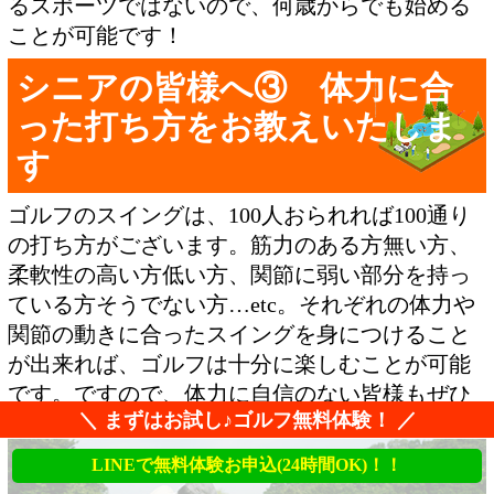
るスポーツではないので、何歳からでも始める
ことが可能です！
シニアの皆様へ③ 体力に合
った打ち方をお教えいたしま
す
ゴルフのスイングは、100人おられれば100通り
の打ち方がございます。筋力のある方無い方、
柔軟性の高い方低い方、関節に弱い部分を持っ
ている方そうでない方…etc。それぞれの体力や
関節の動きに合ったスイングを身につけること
が出来れば、ゴルフは十分に楽しむことが可能
です。ですので、体力に自信のない皆様もぜひ
＼ まずはお試し♪ゴルフ無料体験！ ／
遠慮無くチャレンジいただければと思います！
LINEで無料体験お申込(24時間OK)！！