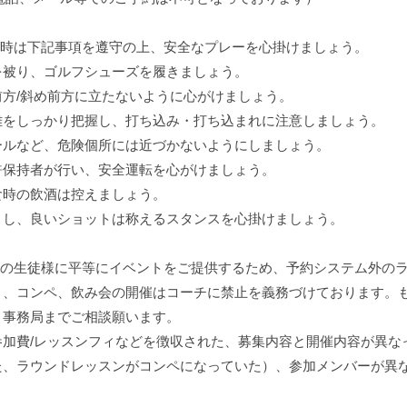
参加時は下記事項を遵守の上、安全なプレーを心掛けましょう。
を被り、ゴルフシューズを履きましょう。
方/斜め前方に立たないように心がけましょう。
離をしっかり把握し、打ち込み・打ち込まれに注意しましょう。
ールなど、危険個所には近づかないようにしましょう。
許保持者が行い、安全運転を心がけましょう。
食時の飲酒は控えましょう。
まし、良いショットは称えるスタンスを心掛けましょう。
全ての生徒様に平等にイベントをご提供するため、予約システム外の
）、コンペ、飲み会の開催はコーチに禁止を義務づけております。
、事務局までご相談願います。
参加費/レッスンフィなどを徴収された、募集内容と開催内容が異な
た、ラウンドレッスンがコンペになっていた）、参加メンバーが異
。