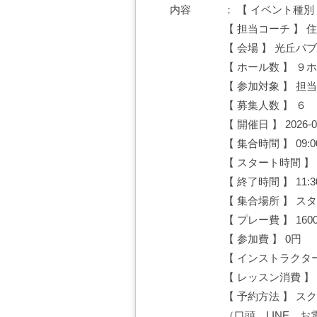
内容
【 イベント種別
【 担当コーチ 】 
【 会場 】 光丘パ
【 ホール数 】 ９
【 参加対象 】 
【 募集人数 】 ６
【 開催日 】 2026-0
【 集合時間 】 09:0
【 スタート時間 】 0
【 終了時間 】 11:3
【 集合場所 】 ス
【 プレー費 】 160
【 参加費 】 0円
【 インストラクタ
【 レッスン消費 】
【 予約方法 】 
（口頭、LINE、