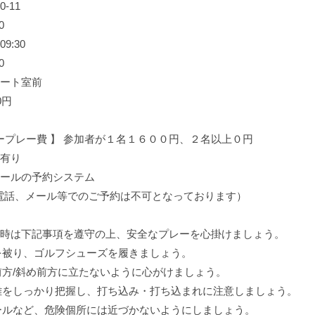
0-11
0
9:30
0
タート室前
0円
ープレー費 】 参加者が１名１６００円、２名以上０円
 有り
スクールの予約システム
お電話、メール等でのご予約は不可となっております）
参加時は下記事項を遵守の上、安全なプレーを心掛けましょう。
を被り、ゴルフシューズを履きましょう。
方/斜め前方に立たないように心がけましょう。
離をしっかり把握し、打ち込み・打ち込まれに注意しましょう。
ールなど、危険個所には近づかないようにしましょう。