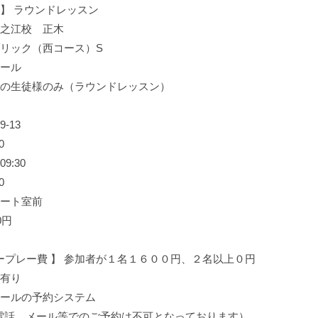
 】 ラウンドレッスン
住之江校 正木
ブリック（西コース）S
ホール
担当の生徒様のみ（ラウンドレッスン）
9-13
0
9:30
0
タート室前
0円
ープレー費 】 参加者が１名１６００円、２名以上０円
 有り
スクールの予約システム
お電話、メール等でのご予約は不可となっております）