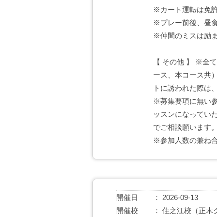
※カート運転は免
※プレー前後、昼
※仲間のミスは励
【 その他 】 ※
ース、本コース共
トに誘われた際は
※募集要項に無い
ッスンになってい
でご相談願います
※参加人数の兼ね
開催日
2026-09-13
開催校
住之江校（正木