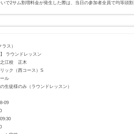
合いで2サム割増料金が発生した際は、当日の参加者全員で均等頭割
クラス）
 】 ラウンドレッスン
住之江校 正木
ブリック（西コース）S
ホール
担当の生徒様のみ（ラウンドレッスン）
8-09
0
9:30
0