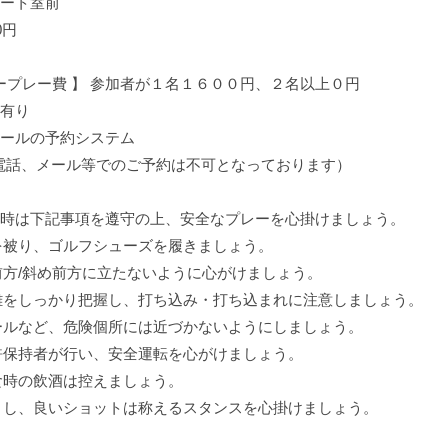
タート室前
0円
ープレー費 】 参加者が１名１６００円、２名以上０円
 有り
スクールの予約システム
お電話、メール等でのご予約は不可となっております）
参加時は下記事項を遵守の上、安全なプレーを心掛けましょう。
を被り、ゴルフシューズを履きましょう。
方/斜め前方に立たないように心がけましょう。
離をしっかり把握し、打ち込み・打ち込まれに注意しましょう。
ールなど、危険個所には近づかないようにしましょう。
許保持者が行い、安全運転を心がけましょう。
食時の飲酒は控えましょう。
まし、良いショットは称えるスタンスを心掛けましょう。