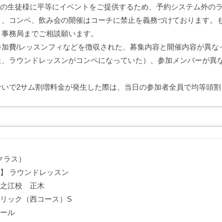
全ての生徒様に平等にイベントをご提供するため、予約システム外の
）、コンペ、飲み会の開催はコーチに禁止を義務づけております。
、事務局までご相談願います。
参加費/レッスンフィなどを徴収された、募集内容と開催内容が異な
た、ラウンドレッスンがコンペになっていた）、参加メンバーが異
。
合いで2サム割増料金が発生した際は、当日の参加者全員で均等頭割
クラス）
 】 ラウンドレッスン
住之江校 正木
ブリック（西コース）S
ホール