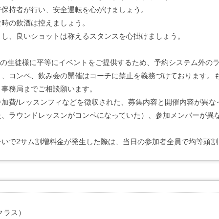
許保持者が行い、安全運転を心がけましょう。
食時の飲酒は控えましょう。
まし、良いショットは称えるスタンスを心掛けましょう。
全ての生徒様に平等にイベントをご提供するため、予約システム外の
）、コンペ、飲み会の開催はコーチに禁止を義務づけております。
、事務局までご相談願います。
参加費/レッスンフィなどを徴収された、募集内容と開催内容が異な
た、ラウンドレッスンがコンペになっていた）、参加メンバーが異
。
合いで2サム割増料金が発生した際は、当日の参加者全員で均等頭割
クラス）