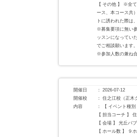
【 その他 】 ※
ース、本コース共
トに誘われた際は
※募集要項に無い
ッスンになってい
でご相談願います
※参加人数の兼ね
開催日
2026-07-12
開催校
住之江校（正木
内容
【 イベント種別
【 担当コーチ 】 
【 会場 】 光丘パ
【 ホール数 】 ９