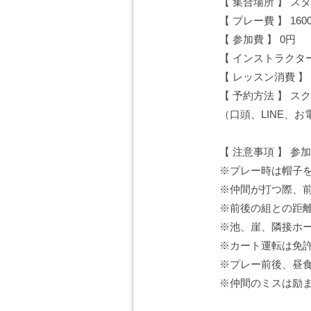
【 集合場所 】 ス
【 プレー費 】 160
【 参加費 】 0円
【 インストラクタ
【 レッスン消費 】
【 予約方法 】 
（口頭、LINE、
【 注意事項 】 
※プレー時は帽子
※仲間が打つ際、前
※前後の組との距
※池、崖、隣接ホ
※カート運転は免
※プレー前後、昼
※仲間のミスは励