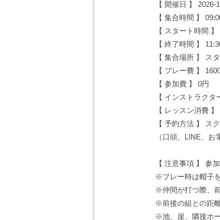
【 開催日 】 2026-1
【 集合時間 】 09:0
【 スタート時間 】 0
【 終了時間 】 11:3
【 集合場所 】 ス
【 プレー費 】 160
【 参加費 】 0円
【 インストラクタ
【 レッスン消費 】
【 予約方法 】 
（口頭、LINE、
【 注意事項 】 
※プレー時は帽子
※仲間が打つ際、前
※前後の組との距
※池、崖、隣接ホ