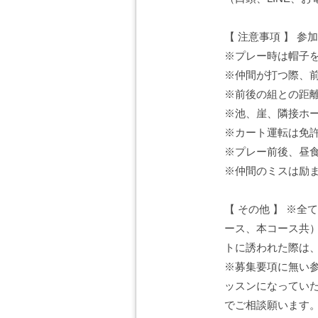
【 注意事項 】 
※プレー時は帽子
※仲間が打つ際、前
※前後の組との距
※池、崖、隣接ホ
※カート運転は免
※プレー前後、昼
※仲間のミスは励
【 その他 】 ※
ース、本コース共
トに誘われた際は
※募集要項に無い
ッスンになってい
でご相談願います